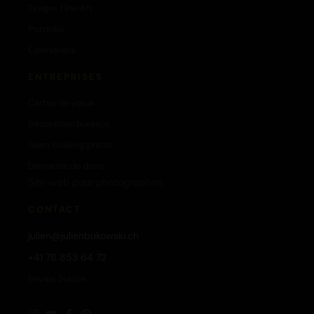
Tirages Fine Art
Portfolio
Calendriers
ENTREPRISES
Cartes de vœux
Décoration bureaux
Team building photo
Demande de devis
Site web pour photographes
CONTACT
julien@julienbukowski.ch
+41 78 853 64 72
Bevaix, Suisse