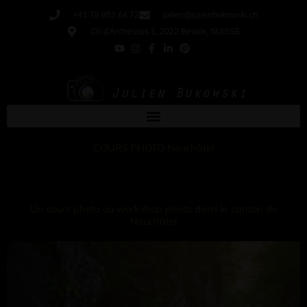
Aller
+41 78 853 64 72
julien@julienbukowski.ch
au
Ch d'Archessus 1, 2022 Bevaix, SUISSE
contenu
COURS PHOTO Neuchâtel
Un cours photo ou workshop photo dans le canton de
Neuchâtel