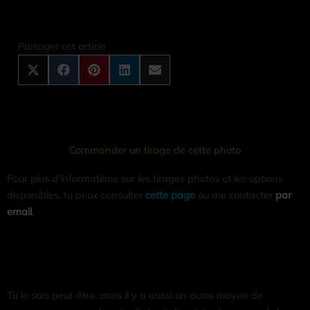
Share
Share
Share
Share
Share
on
on
on
on
on
X
Facebook
Pinterest
LinkedIn
Email
Partager cet article
(Twitter)
Commander un tirage de cette photo
Pour plus d’informations sur les tirages photos et les options
disponibles, tu peux consulter
cette page
ou me contacter
par
email
.
Tu le sais peut-être, mais il y a aussi un autre moyen de