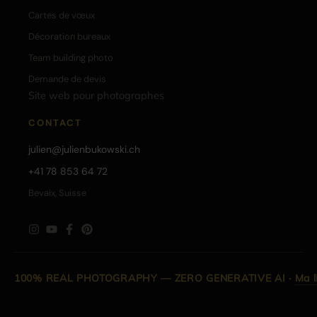
Cartes de vœux
Décoration bureaux
Team building photo
Demande de devis
Site web pour photographes
CONTACT
julien@julienbukowski.ch
+41 78 853 64 72
Bevaix, Suisse
100% REAL PHOTOGRAPHY — ZERO GENERATIVE AI
·
Ma l