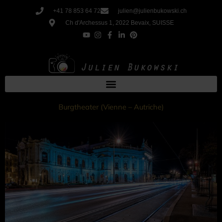
Aller
+41 78 853 64 72
julien@julienbukowski.ch
au
Ch d'Archessus 1, 2022 Bevaix, SUISSE
contenu
Burgtheater (Vienne – Autriche)