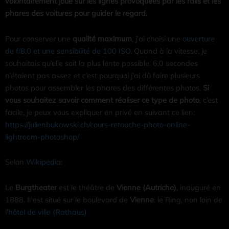
volontairement joué sur les lignes provoquées par les rails et les
phares des voitures pour guider le regard.
Pour conserver une
qualité maximum
, j’ai choisi une
ouverture
de f/8,0 et une sensibilité de 100 ISO
. Quand à la vitesse, je
souhaitais qu’elle soit la plus lente possible. 6,0 secondes
n’étaient pas assez et c’est pourquoi j’ai dû faire plusieurs
photos pour assembler les phares des différentes photos.
Si
vous souhaitez savoir comment réaliser ce type de photo
, c’est
facile, je peux vous expliquer en privé en suivant ce lien:
https://julienbukowski.ch/cours-retouche-photo-online-
lightroom-photoshop/
Selon
Wikipedia
:
Le
Burgtheater
est le théâtre de
Vienne (Autriche)
, inauguré en
1888. Il est situé sur le boulevard de
Vienne
: le Ring, non loin de
l’hôtel de ville (Rathaus)