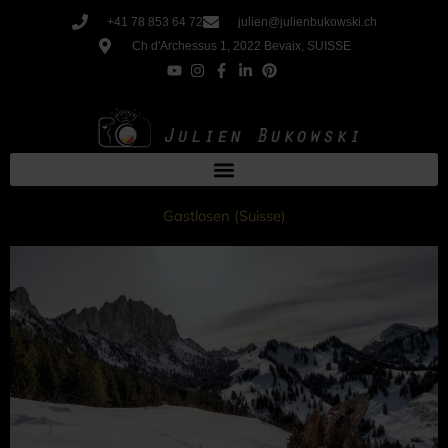
Aller
+41 78 853 64 72
julien@julienbukowski.ch
au
Ch d'Archessus 1, 2022 Bevaix, SUISSE
contenu
Gastlosen (Suisse)