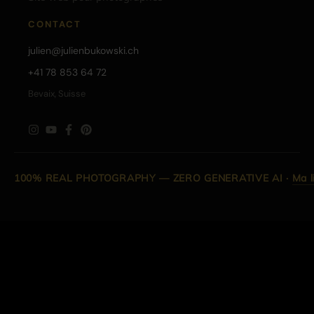
CONTACT
julien@julienbukowski.ch
+41 78 853 64 72
Bevaix, Suisse
100% REAL PHOTOGRAPHY — ZERO GENERATIVE AI
·
Ma l