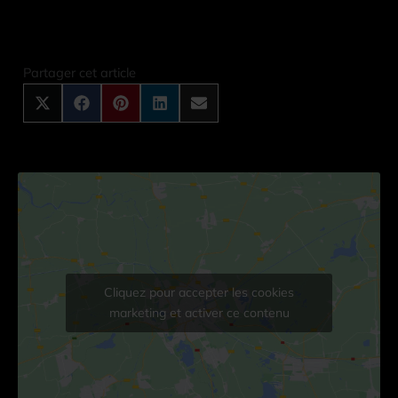
Share
Share
Share
Share
Share
on
on
on
on
on
X
Facebook
Pinterest
LinkedIn
Email
Partager cet article
(Twitter)
Cliquez pour accepter les cookies
marketing et activer ce contenu