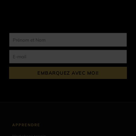
Prénom
et
Nom
E-
mail
EMBARQUEZ AVEC MOI!
APPRENDRE