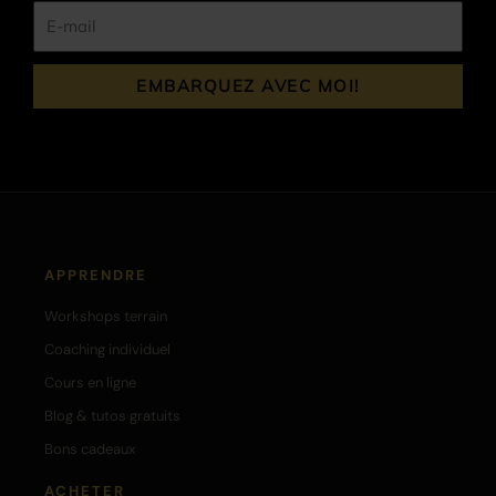
Nom
E-
mail
EMBARQUEZ AVEC MOI!
APPRENDRE
Workshops terrain
Coaching individuel
Cours en ligne
Blog & tutos gratuits
Bons cadeaux
ACHETER