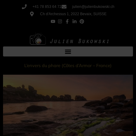
Aller
+41 78 853 64 72
julien@julienbukowski.ch
au
Ch d'Archessus 1, 2022 Bevaix, SUISSE
contenu
L’envers du phare (Côtes d’Armor – France)