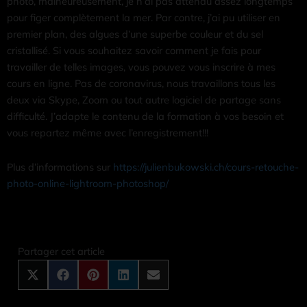
photo, malheureusement, je n’ai pas attendu assez longtemps
pour figer complètement la mer. Par contre, j’ai pu utiliser en
premier plan, des algues d’une superbe couleur et du sel
cristallisé. Si vous souhaitez savoir comment je fais pour
travailler de telles images, vous pouvez vous inscrire à mes
cours en ligne. Pas de coronavirus, nous travaillons tous les
deux via Skype, Zoom ou tout autre logiciel de partage sans
difficulté. J’adapte le contenu de la formation à vos besoin et
vous repartez même avec l’enregistrement!!!
Plus d’informations sur
https://julienbukowski.ch/cours-retouche-
photo-online-lightroom-photoshop/
Share
Share
Share
Share
Share
on
on
on
on
on
X
Facebook
Pinterest
LinkedIn
Email
Partager cet article
(Twitter)