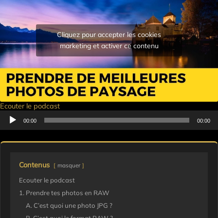
Cliquez pour accepter les cookies
marketing et activer ce contenu
Ecouter le podcast
Lecteur
00:00
00:00
audio
Contenus
masquer
Ecouter le podcast
1. Prendre tes photos en RAW
A. C’est quoi une photo JPG ?