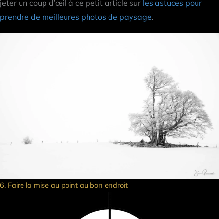
jeter un coup d’œil à ce petit article sur
les astuces pour
prendre de meilleures photos de paysage
.
6. Faire la mise au point au bon endroit