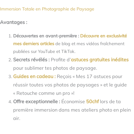
Share
Share
Share
Share
Share
Aller
on
on
on
on
on
+41 78 853 64 72
julien@julienbukowski.ch
Immersion Totale en Photographie de Paysage
X
Facebook
Pinterest
LinkedIn
Email
au
(Twitter)
Ch d'Archessus 1, 2022 Bevaix, SUISSE
contenu
Avantages :
Découvertes en avant-première :
Découvre en exclusivité
mes derniers articles
de blog et mes vidéos fraîchement
publiées sur YouTube et TikTok.
Secrets révélés :
Profite d’
astuces gratuites inédites
pour sublimer tes photos de paysage.
10 choses à faire pour de meilleures photos de paysage
Guides en cadeau
:
Reçois « Mes 17 astuces pour
réussir toutes vos photos de paysages » et le guide
« Retouche comme un pro »!
Offre exceptionnelle :
Économise
50chf
lors de ta
première immersion dans mes ateliers photo en plein
air.