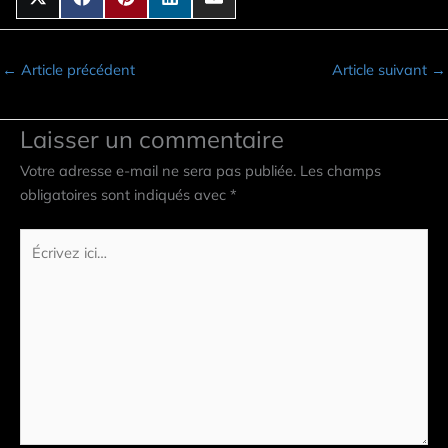
←
Article précédent
Article suivant
→
Laisser un commentaire
Votre adresse e-mail ne sera pas publiée.
Les champs
obligatoires sont indiqués avec
*
Écrivez
ici…