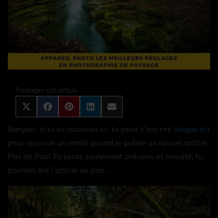
Share
Share
Share
Share
Share
on
on
on
on
on
X
Facebook
Pinterest
LinkedIn
Email
Partager cet article
(Twitter)
Bonjour, si tu es nouveau ici, tu peux t’inscrire
(clique ici)
pour recevoir un email quand je publie un nouvel article.
Pas de Pub! Tu seras seulement prévenu et ensuite, tu
pourras lire l’article ou pas…