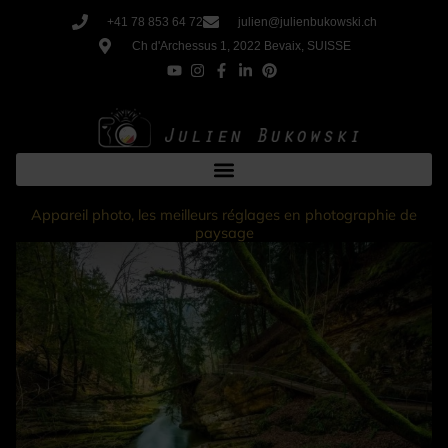
Share
Share
Share
Share
Share
Aller
on
on
on
on
on
+41 78 853 64 72
julien@julienbukowski.ch
X
Facebook
Pinterest
LinkedIn
Email
au
(Twitter)
Ch d'Archessus 1, 2022 Bevaix, SUISSE
contenu
Appareil photo, les meilleurs réglages en photographie de
paysage